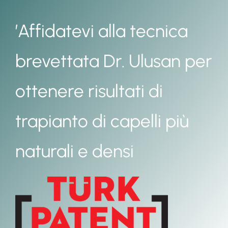
’Affidatevi alla tecnica
brevettata Dr. Ulusan per
ottenere risultati di
trapianto di capelli più
naturali e densi