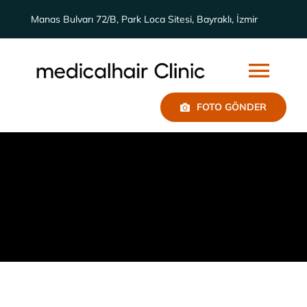
Skip
Manas Bulvarı 72/B, Park Loca Sitesi, Bayraklı, İzmir
to
content
Togg
FOTO GÖNDER
Navi
Biz Kimiz
Sonuçlar
Genel
Saç Ekimi
İletişim