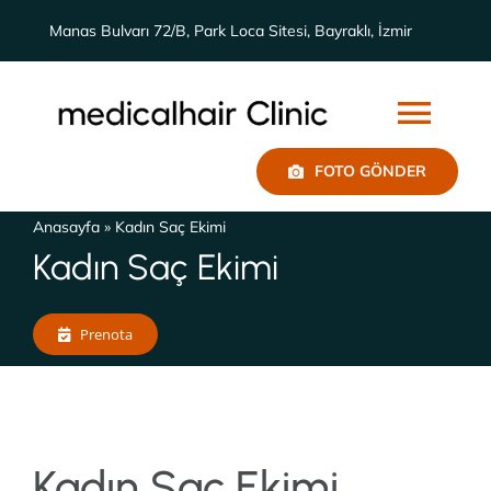
Skip
Manas Bulvarı 72/B, Park Loca Sitesi, Bayraklı, İzmir
to
content
Togg
FOTO GÖNDER
Navi
Biz Kimiz
Anasayfa
»
Kadın Saç Ekimi
Kadın Saç Ekimi
Sonuçlar
Prenota
Saç Ekimi
İletişim
Kadın Saç Ekimi